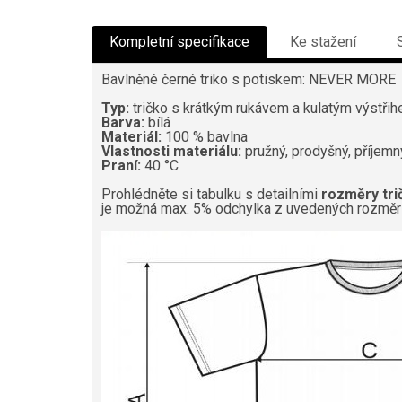
Kompletní specifikace
Ke stažení
Bavlněné černé triko s potiskem: NEVER MORE
Typ:
tričko s krátkým rukávem a kulatým výstři
Barva:
bílá
Materiál:
100 % bavlna
Vlastnosti materiálu:
pružný, prodyšný, příjemn
Praní:
40 °C
Prohlédněte si tabulku s detailními
rozměry tri
je možná max. 5% odchylka z uvedených rozměr