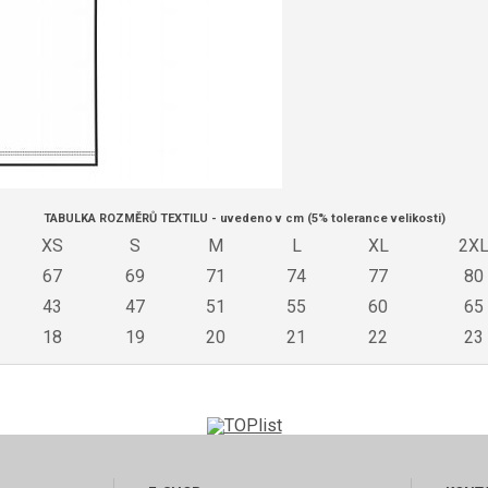
TABULKA ROZMĚRŮ TEXTILU - uvedeno v cm (5% tolerance velikosti)
XS
S
M
L
XL
2X
67
69
71
74
77
80
43
47
51
55
60
65
18
19
20
21
22
23