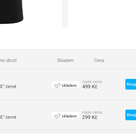
ev zboží:
Skladem:
Cena:
naše cena
skladem
499 Kč
E" černé
naše cena
skladem
299 Kč
E" černé