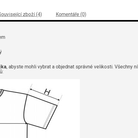
Související zboží (4)
Komentáře (0)
hem
ý
čka
, abyste mohli vybrat a objednat správné velikosti. Všechny n
ů: